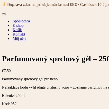
navigácie
Doprava zdarma pri objednávke nad 80 € • Cashback 10 € p
Menu
navigácie
Spolupráca
E-shop
Košík
Kontakt
Môj účet
Parfumovaný sprchový gél – 25
€
7.50
Parfumovaný sprchový gél pre neho
Na základe kódu vyhľadajte príslušnú vôňu v zozname parfumov na 
Balenie: 250ml
Kód: 052