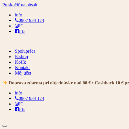
Preskočiť na obsah
info
0907 934 174
IG
FB
Spolupráca
E-shop
Košík
Kontakt
Môj účet
Doprava zdarma pri objednávke nad 80 € • Cashback 10 € p
info
0907 934 174
IG
FB
Menu