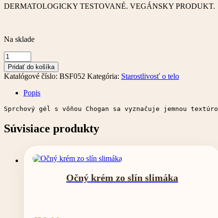
DERMATOLOGICKY TESTOVANÉ. VEGÁNSKY PRODUKT.
Na sklade
množstvo
Parfumovaný
Pridať do košíka
sprchový
Katalógové číslo:
BSF052
Kategória:
Starostlivosť o telo
gél
–
Popis
250
ml
Sprchový gél s vôňou Chogan sa vyznačuje jemnou textúro
Súvisiace produkty
Očný krém zo slín slimáka