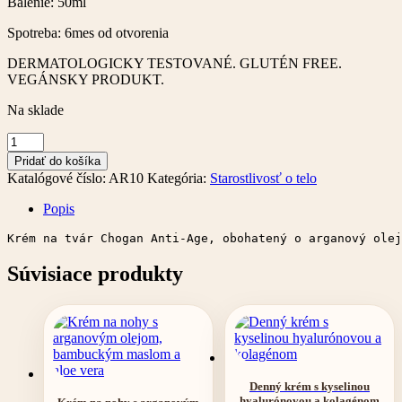
Balenie: 50ml
Spotreba: 6mes od otvorenia
DERMATOLOGICKY TESTOVANÉ. GLUTÉN FREE.
VEGÁNSKY PRODUKT.
Na sklade
množstvo
Krém
Pridať do košíka
na
Katalógové číslo:
AR10
Kategória:
Starostlivosť o telo
tvár
s
Popis
arganom
a
Krém na tvár Chogan Anti-Age, obohatený o arganový olej
kyselinou
hyaluronovou
Súvisiace produkty
Denný krém s kyselinou
hyalurónovou a kolagénom