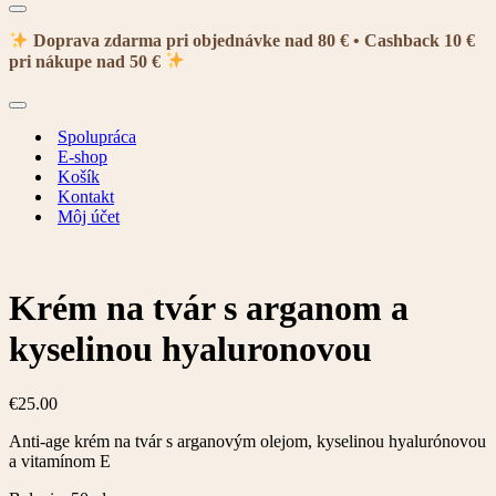
Menu
navigácie
Doprava zdarma pri objednávke nad 80 € • Cashback 10 €
pri nákupe nad 50 €
Menu
navigácie
Spolupráca
E-shop
Košík
Kontakt
Môj účet
Krém na tvár s arganom a
kyselinou hyaluronovou
€
25.00
Anti-age krém na tvár s arganovým olejom, kyselinou hyalurónovou
a vitamínom E