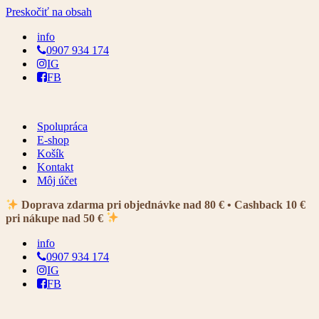
Preskočiť na obsah
info
0907 934 174
IG
FB
Spolupráca
E-shop
Košík
Kontakt
Môj účet
Doprava zdarma pri objednávke nad 80 € • Cashback 10 €
pri nákupe nad 50 €
info
0907 934 174
IG
FB