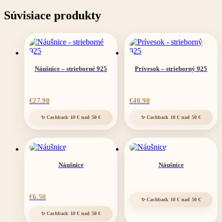
oceľ
Súvisiace produkty
Náušnice – strieborné 925
Prívesok – strieborný 925
€
27.90
€
40.90
Náušnice
Náušnice
€
6.50