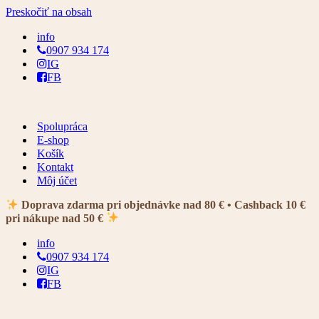
Preskočiť na obsah
info
0907 934 174
IG
FB
Spolupráca
E-shop
Košík
Kontakt
Môj účet
Doprava zdarma pri objednávke nad 80 € • Cashback 10 €
pri nákupe nad 50 €
info
0907 934 174
IG
FB