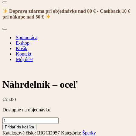
Menu
navigácie
Doprava zdarma pri objednávke nad 80 € • Cashback 10 €
pri nákupe nad 50 €
Menu
navigácie
Spolupráca
E-shop
Košík
Kontakt
Môj účet
Náhrdelník – oceľ
€
55.00
Dostupné na objednávku
množstvo
Náhrdelník
Pridať do košíka
-
Katalógové číslo:
BIGCD057
Kategória:
Šperky