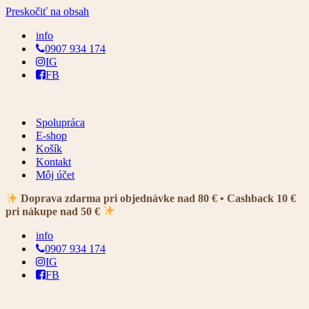
Preskočiť na obsah
info
0907 934 174
IG
FB
Spolupráca
E-shop
Košík
Kontakt
Môj účet
Doprava zdarma pri objednávke nad 80 € • Cashback 10 €
pri nákupe nad 50 €
info
0907 934 174
IG
FB