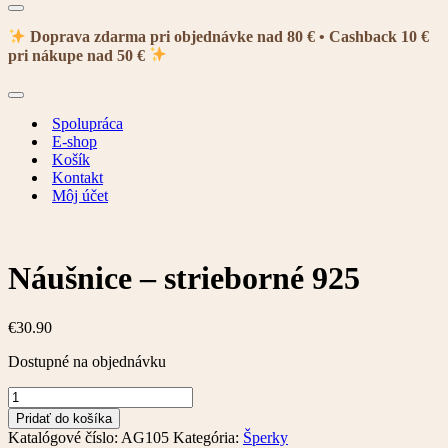
Menu
navigácie
Doprava zdarma pri objednávke nad 80 € • Cashback 10 €
pri nákupe nad 50 €
Menu
navigácie
Spolupráca
E-shop
Košík
Kontakt
Môj účet
Náušnice – strieborné 925
€
30.90
Dostupné na objednávku
množstvo
Náušnice
Pridať do košíka
-
Katalógové číslo:
AG105
Kategória:
Šperky