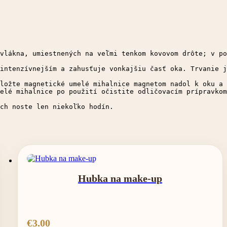
vlákna, umiestnených na veľmi tenkom kovovom drôte; v po
intenzívnejším a zahusťuje vonkajšiu časť oka. Trvanie j
ložte magnetické umelé mihalnice magnetom nadol k oku a 
elé mihalnice po použití očistite odličovacím prípravkom
ch noste len niekoľko hodín.
Hubka na make-up
€
3.00