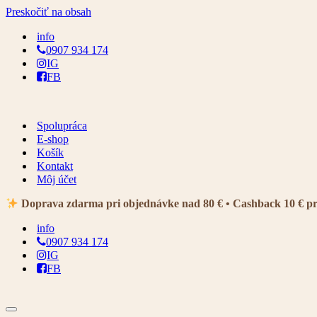
Preskočiť na obsah
info
0907 934 174
IG
FB
Spolupráca
E-shop
Košík
Kontakt
Môj účet
Doprava zdarma pri objednávke nad 80 € • Cashback 10 € p
info
0907 934 174
IG
FB
Menu