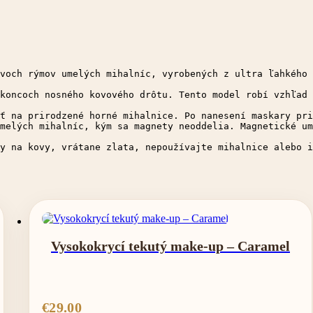
voch rýmov umelých mihalníc, vyrobených z ultra ľahkého 
koncoch nosného kovového drôtu. Tento model robí vzhľad 
ť na prirodzené horné mihalnice. Po nanesení maskary pri
melých mihalníc, kým sa magnety neoddelia. Magnetické um
y na kovy, vrátane zlata, nepoužívajte mihalnice alebo i
Vysokokrycí tekutý make-up – Caramel
€
29.00