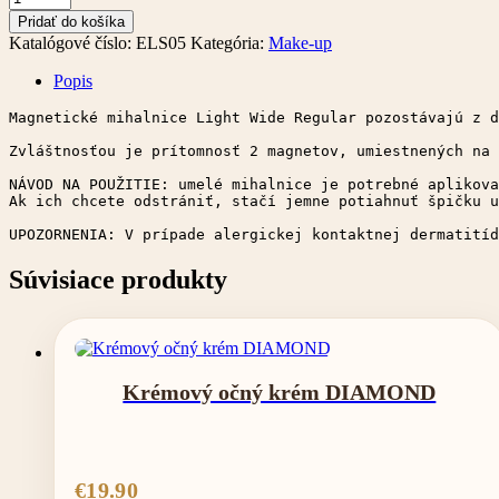
Magnetické
Pridať do košíka
mihalnice
Katalógové číslo:
ELS05
Kategória:
Make-up
Popis
Magnetické mihalnice Light Wide Regular pozostávajú z d
Zvláštnosťou je prítomnosť 2 magnetov, umiestnených na 
NÁVOD NA POUŽITIE: umelé mihalnice je potrebné aplikova
Ak ich chcete odstrániť, stačí jemne potiahnuť špičku u
UPOZORNENIA: V prípade alergickej kontaktnej dermatitíd
Súvisiace produkty
Krémový očný krém DIAMOND
€
19.90