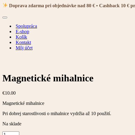
navigácie
Doprava zdarma pri objednávke nad 80 € • Cashback 10 € p
Menu
navigácie
Spolupráca
E-shop
Košík
Kontakt
Môj účet
Magnetické mihalnice
€
10.00
Magnetické mihalnice
Pri dobrej starostlivosti o mihalnice vydržia až 10 použití.
Na sklade
množstvo