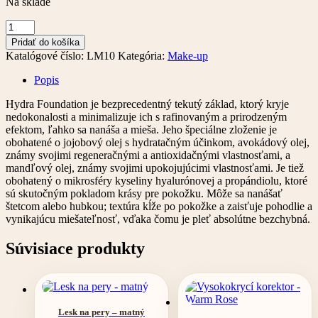
Na sklade
množstvo
Vysokokrycí
Pridať do košíka
tekutý
Katalógové číslo:
LM10
Kategória:
Make-up
make-
up
Popis
–
Peach
Hydra Foundation je bezprecedentný tekutý základ, ktorý kryje
nedokonalosti a minimalizuje ich s rafinovaným a prirodzeným
efektom, ľahko sa nanáša a mieša. Jeho špeciálne zloženie je
obohatené o jojobový olej s hydratačným účinkom, avokádový olej,
známy svojimi regeneračnými a antioxidačnými vlastnosťami, a
mandľový olej, známy svojimi upokojujúcimi vlastnosťami. Je tiež
obohatený o mikrosféry kyseliny hyalurónovej a propándiolu, ktoré
sú skutočným pokladom krásy pre pokožku. Môže sa nanášať
štetcom alebo hubkou; textúra kĺže po pokožke a zaisťuje pohodlie a
vynikajúcu miešateľnosť, vďaka čomu je pleť absolútne bezchybná.
Súvisiace produkty
Lesk na pery – matný