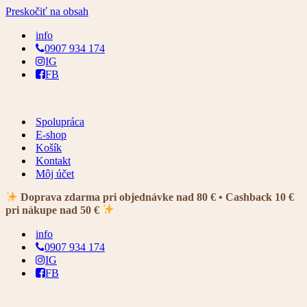
Preskočiť na obsah
info
0907 934 174
IG
FB
Spolupráca
E-shop
Košík
Kontakt
Môj účet
Doprava zdarma pri objednávke nad 80 € • Cashback 10 €
pri nákupe nad 50 €
info
0907 934 174
IG
FB