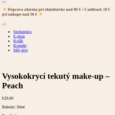
Menu
navigácie
Doprava zdarma pri objednávke nad 80 € • Cashback 10 €
pri nákupe nad 50 €
Menu
navigácie
Spolupráca
E-shop
Košík
Kontakt
Môj účet
Vysokokrycí tekutý make-up –
Peach
€
29.00
Balenie: 30ml