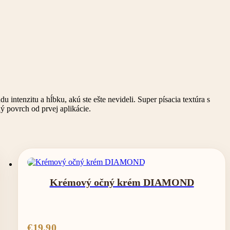
tenzitu a hĺbku, akú ste ešte nevideli. Super písacia textúra s
 povrch od prvej aplikácie.
Krémový očný krém DIAMOND
€
19.90