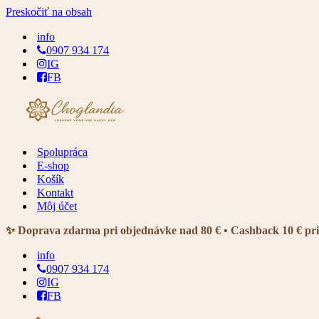
Preskočiť na obsah
info
0907 934 174
IG
FB
Spolupráca
E-shop
Košík
Kontakt
Môj účet
✨ Doprava zdarma pri objednávke nad 80 € • Cashback 10 € pr
info
0907 934 174
IG
FB