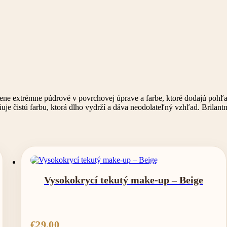
extrémne púdrové v povrchovej úprave a farbe, ktoré dodajú pohľadu in
čistú farbu, ktorá dlho vydrží a dáva neodolateľný vzhľad. Brilantný
Vysokokrycí tekutý make-up – Beige
€
29.00