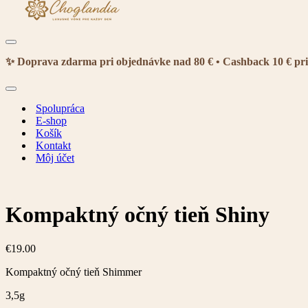
Menu
navigácie
✨ Doprava zdarma pri objednávke nad 80 € • Cashback 10 € pr
Menu
navigácie
Spolupráca
E-shop
Košík
Kontakt
Môj účet
Kompaktný očný tieň Shiny
€
19.00
Kompaktný očný tieň Shimmer
3,5g