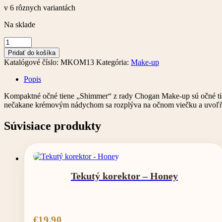
v 6 rôznych variantách
Na sklade
množstvo
Kompaktný
Pridať do košíka
očný
Katalógové číslo:
MKOM13
Kategória:
Make-up
tieň
Shiny
Popis
Kompaktné očné tiene „Shimmer“ z rady Chogan Make-up sú očné tiene 
nečakane krémovým nádychom sa rozplýva na očnom viečku a uvoľňuje 
Súvisiace produkty
Tekutý korektor – Honey
€
19.90