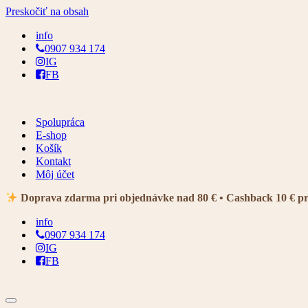
Preskočiť na obsah
info
0907 934 174
IG
FB
Spolupráca
E-shop
Košík
Kontakt
Môj účet
Doprava zdarma pri objednávke nad 80 € • Cashback 10 € p
info
0907 934 174
IG
FB
Menu