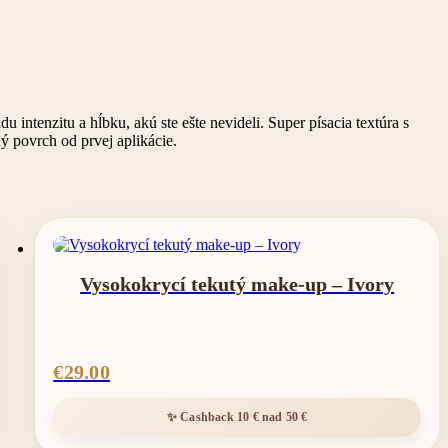
tenzitu a hĺbku, akú ste ešte nevideli. Super písacia textúra s
 povrch od prvej aplikácie.
Vysokokrycí tekutý make-up – Ivory
€
29.00