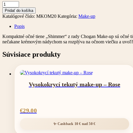
množstvo
Kompaktný
Pridať do košíka
očný
Katalógové číslo:
MKOM20
Kategória:
Make-up
tieň
Shiny
Popis
Kompaktné očné tiene „Shimmer“ z rady Chogan Make-up sú očné tiene 
nečakane krémovým nádychom sa rozplýva na očnom viečku a uvoľňuje 
Súvisiace produkty
Vysokokrycí tekutý make-up – Rose
€
29.00