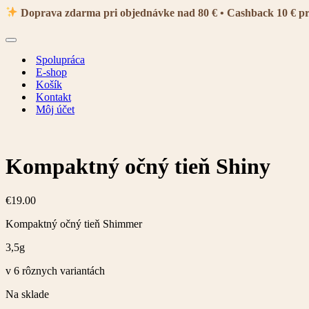
navigácie
Doprava zdarma pri objednávke nad 80 € • Cashback 10 € p
Menu
navigácie
Spolupráca
E-shop
Košík
Kontakt
Môj účet
Kompaktný očný tieň Shiny
€
19.00
Kompaktný očný tieň Shimmer
3,5g
v 6 rôznych variantách
Na sklade