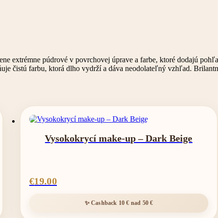
extrémne púdrové v povrchovej úprave a farbe, ktoré dodajú pohľadu in
čistú farbu, ktorá dlho vydrží a dáva neodolateľný vzhľad. Brilantný
Vysokokrycí make-up – Dark Beige
€
19.00