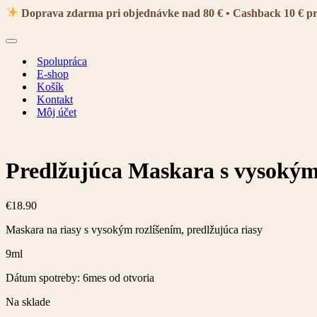
navigácie
Doprava zdarma pri objednávke nad 80 € • Cashback 10 € p
Menu
navigácie
Spolupráca
E-shop
Košík
Kontakt
Môj účet
Predlžujúca Maskara s vysokým
€
18.90
Maskara na riasy s vysokým rozlíšením, predlžujúca riasy
9ml
Dátum spotreby: 6mes od otvoria
Na sklade