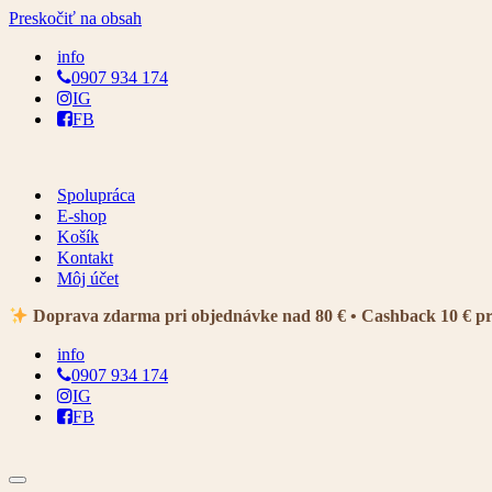
Preskočiť na obsah
info
0907 934 174
IG
FB
Spolupráca
E-shop
Košík
Kontakt
Môj účet
Doprava zdarma pri objednávke nad 80 € • Cashback 10 € p
info
0907 934 174
IG
FB
Menu