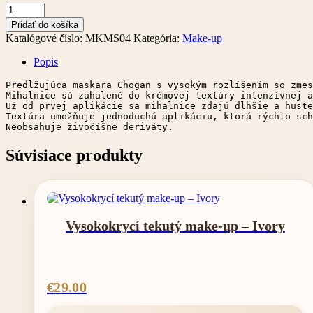
množstvo
Predlžujúca
Pridať do košíka
Maskara
Katalógové číslo:
MKMS04
Kategória:
Make-up
s
vysokým
Popis
rozlíšením
Predlžujúca maskara Chogan s vysokým rozlíšením so zmes
Mihalnice sú zahalené do krémovej textúry intenzívnej a
Už od prvej aplikácie sa mihalnice zdajú dlhšie a huste
Textúra umožňuje jednoduchú aplikáciu, ktorá rýchlo sch
Neobsahuje živočíšne deriváty.
Súvisiace produkty
Vysokokrycí tekutý make-up – Ivory
€
29.00