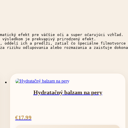
matický efekt pre väčšie oči a super očarujúci vzhľad. 

 výsledkom je prekvapivý prirodzený efekt. 

, oddelí ich a predĺži, zatiaľ čo špeciálne filmotvorce 
za riziku odlupovania alebo rozmazania a zaisťuje dokona
Hydratačný balzam na pery
€
17.99