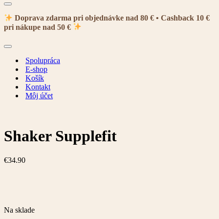
Menu
navigácie
Doprava zdarma pri objednávke nad 80 € • Cashback 10 €
pri nákupe nad 50 €
Menu
navigácie
Spolupráca
E-shop
Košík
Kontakt
Môj účet
Shaker Supplefit
€
34.90
Na sklade