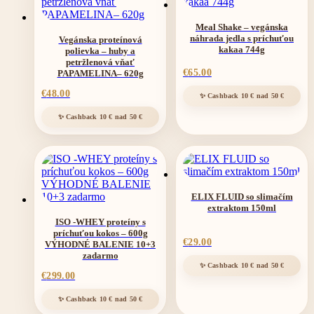
Meal Shake – vegánska
náhrada jedla s príchuťou
Vegánska proteínová
kakaa 744g
polievka – huby a
petržlenová vňať
€
65.00
PAPAMELINA– 620g
€
48.00
ELIX FLUID so slimačím
extraktom 150ml
ISO -WHEY proteíny s
príchuťou kokos – 600g
€
29.00
VÝHODNÉ BALENIE 10+3
zadarmo
€
299.00