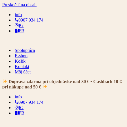
Preskočiť na obsah
info
0907 934 174
IG
FB
Spolupráca
E-shop
Košík
Kontakt
Môj účet
Doprava zdarma pri objednávke nad 80 € • Cashback 10 €
pri nákupe nad 50 €
info
0907 934 174
IG
FB