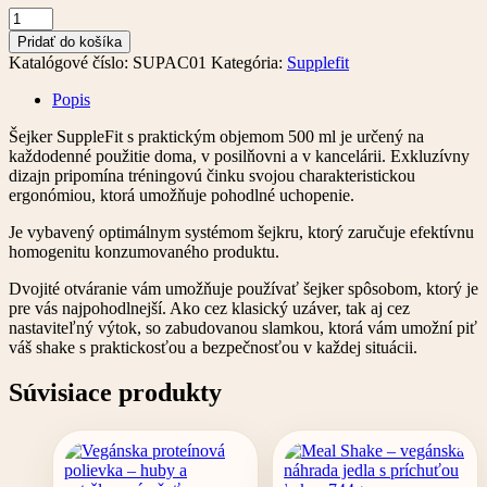
množstvo
Shaker
Pridať do košíka
Supplefit
Katalógové číslo:
SUPAC01
Kategória:
Supplefit
Popis
Šejker SuppleFit s praktickým objemom 500 ml je určený na
každodenné použitie doma, v posilňovni a v kancelárii. Exkluzívny
dizajn pripomína tréningovú činku svojou charakteristickou
ergonómiou, ktorá umožňuje pohodlné uchopenie.
Je vybavený optimálnym systémom šejkru, ktorý zaručuje efektívnu
homogenitu konzumovaného produktu.
Dvojité otváranie vám umožňuje používať šejker spôsobom, ktorý je
pre vás najpohodlnejší. Ako cez klasický uzáver, tak aj cez
nastaviteľný výtok, so zabudovanou slamkou, ktorá vám umožní piť
váš shake s praktickosťou a bezpečnosťou v každej situácii.
Súvisiace produkty