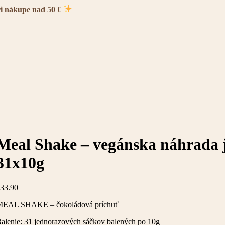
ri nákupe nad 50 €
Meal Shake – vegánska náhrada j
31x10g
33.90
EAL SHAKE – čokoládová príchuť
alenie: 31 jednorazových sáčkov balených po 10g