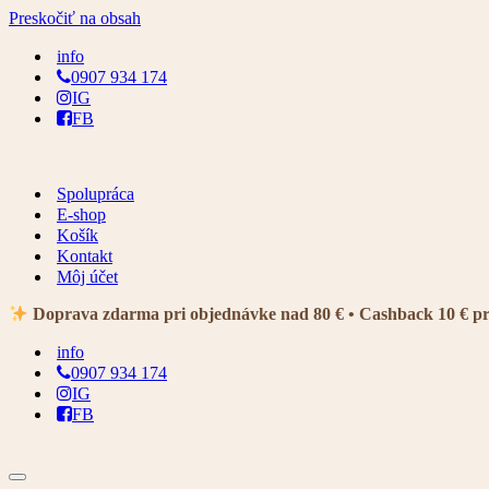
Preskočiť na obsah
info
0907 934 174
IG
FB
Spolupráca
E-shop
Košík
Kontakt
Môj účet
Doprava zdarma pri objednávke nad 80 € • Cashback 10 € p
info
0907 934 174
IG
FB
Menu