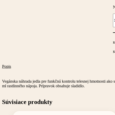
N
m
M
S
–
v
n
K
j
s
K
p
č
3
Popis
Vegánska náhrada jedla pre funkčnú kontrolu telesnej hmotnosti ako 
ml rastlinného nápoja. Prípravok obsahuje sladidlo.
Súvisiace produkty