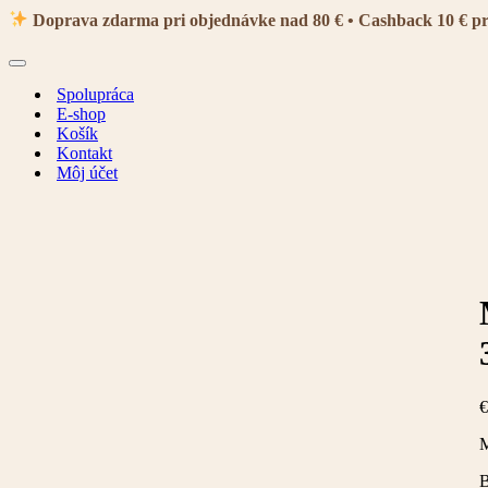
navigácie
Doprava zdarma pri objednávke nad 80 € • Cashback 10 € p
Menu
navigácie
Spolupráca
E-shop
Košík
Kontakt
Môj účet
€
M
B