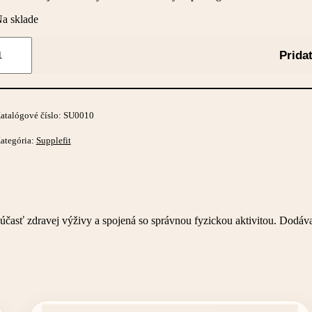
a sklade
nožstvo
eal
Prida
hake
egánska
áhrada
atalógové číslo:
SU0010
edla
ategória:
Supplefit
ríchuťou
okolády
1x10g
súčasť zdravej výživy a spojená so správnou fyzickou aktivitou. Dodáv