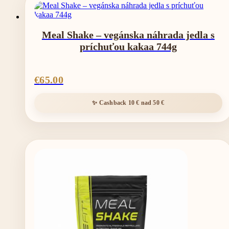
Meal Shake – vegánska náhrada jedla s
príchuťou kakaa 744g
€
65.00