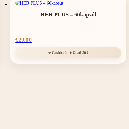
HER PLUS – 60kapsúl
€
29.00