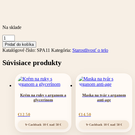
Na sklade
množstvo
SPACY
Pridať do košíka
pero
Katalógové číslo:
SPA11
Kategória:
Starostlivosť o telo
na
nechtový
Súvisiace produkty
dizajn
oranžové
Krém na ruky s arganom a
Maska na tvár s arganom
glycerínom
anti-age
€
12.50
€
14.50