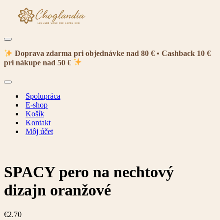
Menu
navigácie
Doprava zdarma pri objednávke nad 80 € • Cashback 10 €
pri nákupe nad 50 €
Menu
navigácie
Spolupráca
E-shop
Košík
Kontakt
Môj účet
SPACY pero na nechtový
dizajn oranžové
€
2.70