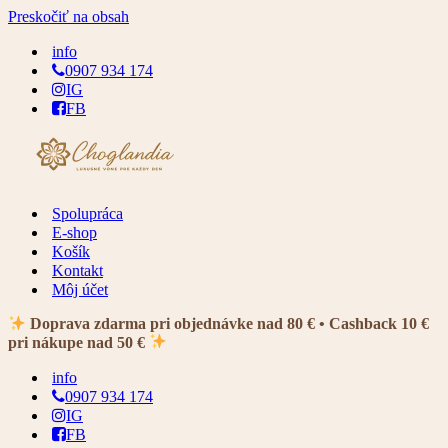
Preskočiť na obsah
info
0907 934 174
IG
FB
Spolupráca
E-shop
Košík
Kontakt
Môj účet
Doprava zdarma pri objednávke nad 80 € • Cashback 10 €
pri nákupe nad 50 €
info
0907 934 174
IG
FB