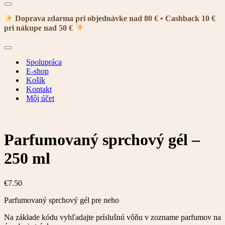
Menu
navigácie
Doprava zdarma pri objednávke nad 80 € • Cashback 10 €
pri nákupe nad 50 €
Menu
navigácie
Spolupráca
E-shop
Košík
Kontakt
Môj účet
Parfumovaný sprchový gél –
250 ml
€
7.50
Parfumovaný sprchový gél pre neho
Na základe kódu vyhľadajte príslušnú vôňu v zozname parfumov na