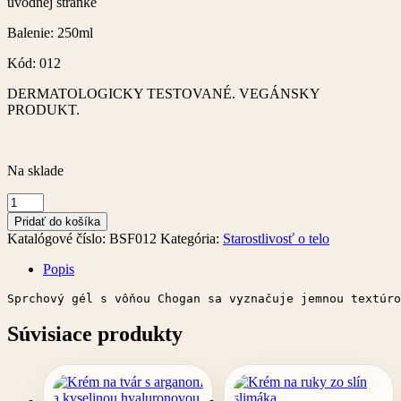
úvodnej stránke
Balenie: 250ml
Kód: 012
DERMATOLOGICKY TESTOVANÉ. VEGÁNSKY
PRODUKT.
Na sklade
množstvo
Parfumovaný
Pridať do košíka
sprchový
Katalógové číslo:
BSF012
Kategória:
Starostlivosť o telo
gél
–
Popis
250
ml
Sprchový gél s vôňou Chogan sa vyznačuje jemnou textúro
Súvisiace produkty