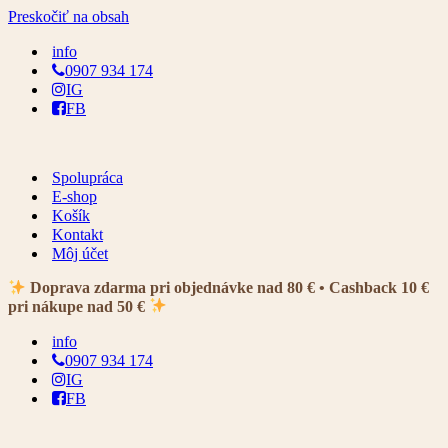
Preskočiť na obsah
info
0907 934 174
IG
FB
Spolupráca
E-shop
Košík
Kontakt
Môj účet
Doprava zdarma pri objednávke nad 80 € • Cashback 10 €
pri nákupe nad 50 €
info
0907 934 174
IG
FB