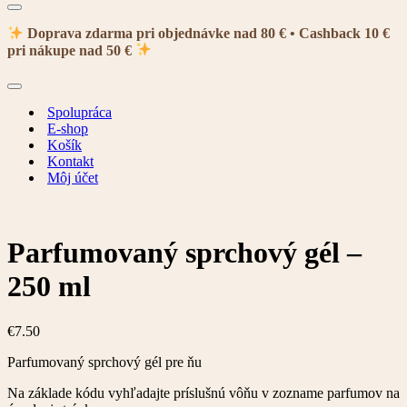
Menu
navigácie
Doprava zdarma pri objednávke nad 80 € • Cashback 10 €
pri nákupe nad 50 €
Menu
navigácie
Spolupráca
E-shop
Košík
Kontakt
Môj účet
Parfumovaný sprchový gél –
250 ml
€
7.50
Parfumovaný sprchový gél pre ňu
Na základe kódu vyhľadajte príslušnú vôňu v zozname parfumov na