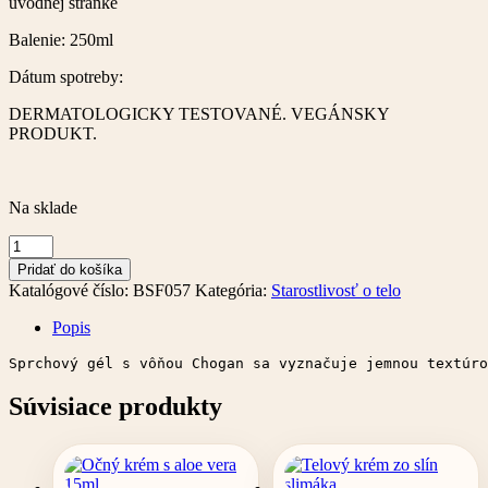
úvodnej stránke
Balenie: 250ml
Dátum spotreby:
DERMATOLOGICKY TESTOVANÉ. VEGÁNSKY
PRODUKT.
Na sklade
množstvo
Parfumovaný
Pridať do košíka
sprchový
Katalógové číslo:
BSF057
Kategória:
Starostlivosť o telo
gél
–
Popis
250
ml
Sprchový gél s vôňou Chogan sa vyznačuje jemnou textúro
Súvisiace produkty