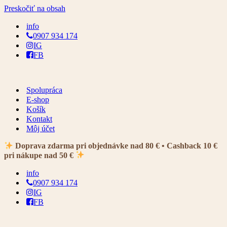
Preskočiť na obsah
info
0907 934 174
IG
FB
Spolupráca
E-shop
Košík
Kontakt
Môj účet
Doprava zdarma pri objednávke nad 80 € • Cashback 10 €
pri nákupe nad 50 €
info
0907 934 174
IG
FB