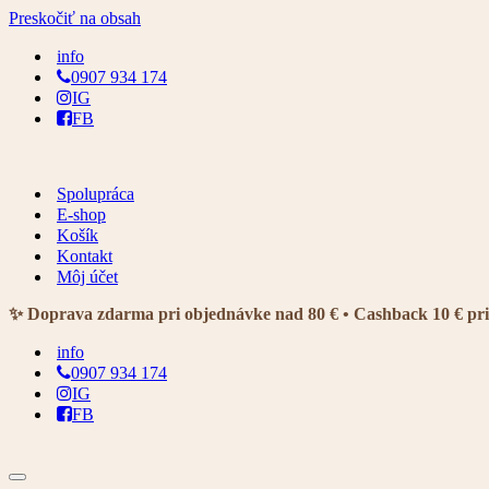
Preskočiť na obsah
info
0907 934 174
IG
FB
Spolupráca
E-shop
Košík
Kontakt
Môj účet
✨ Doprava zdarma pri objednávke nad 80 € • Cashback 10 € pr
info
0907 934 174
IG
FB
Menu