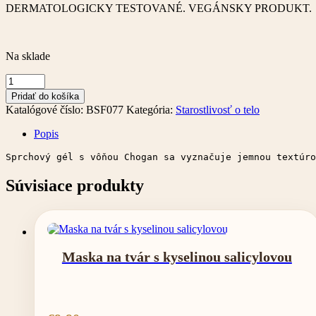
DERMATOLOGICKY TESTOVANÉ. VEGÁNSKY PRODUKT.
Na sklade
množstvo
Parfumovaný
Pridať do košíka
sprchový
Katalógové číslo:
BSF077
Kategória:
Starostlivosť o telo
gél
–
Popis
250
ml
Sprchový gél s vôňou Chogan sa vyznačuje jemnou textúro
Súvisiace produkty
Maska na tvár s kyselinou salicylovou