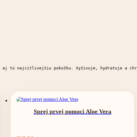
 aj tú najcitlivejšiu pokožku. Vyživuje, hydratuje a chr
Sprej prvej pomoci Aloe Vera