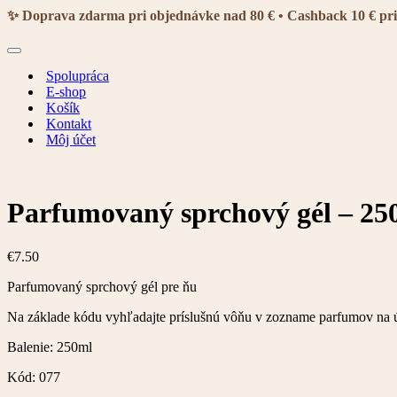
navigácie
✨ Doprava zdarma pri objednávke nad 80 € • Cashback 10 € pr
Menu
navigácie
Spolupráca
E-shop
Košík
Kontakt
Môj účet
Parfumovaný sprchový gél – 25
€
7.50
Parfumovaný sprchový gél pre ňu
Na základe kódu vyhľadajte príslušnú vôňu v zozname parfumov na 
Balenie: 250ml
Kód: 077