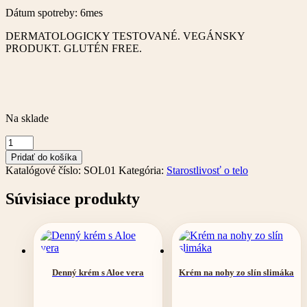
Dátum spotreby: 6mes
DERMATOLOGICKY TESTOVANÉ. VEGÁNSKY
PRODUKT. GLUTÉN FREE.
Na sklade
množstvo
Opaľovací
Pridať do košíka
krém
Katalógové číslo:
SOL01
Kategória:
Starostlivosť o telo
s
UV
Súvisiace produkty
faktorom
30
Denný krém s Aloe vera
Krém na nohy zo slín slimáka