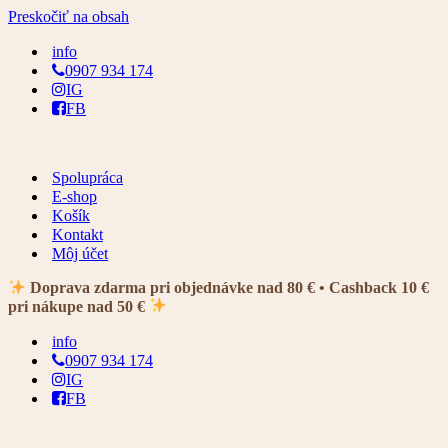
Preskočiť na obsah
info
0907 934 174
IG
FB
Spolupráca
E-shop
Košík
Kontakt
Môj účet
Doprava zdarma pri objednávke nad 80 € • Cashback 10 €
pri nákupe nad 50 €
info
0907 934 174
IG
FB