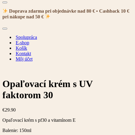
Menu
navigácie
Doprava zdarma pri objednávke nad 80 € • Cashback 10 €
pri nákupe nad 50 €
Menu
navigácie
Spolupráca
E-shop
Košík
Kontakt
Môj účet
Opaľovací krém s UV
faktorom 30
€
29.90
Opaľovací krém s pf30 a vitamínom E
Balenie: 150ml