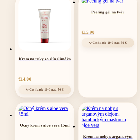
Peeling gél na tvár
€
15.90
Krém na ruky zo slín slimáka
€
14.00
Očný krém s aloe vera 15ml
Krém na nohy s arganovým