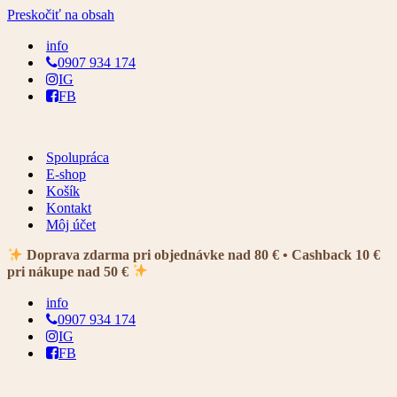
Preskočiť na obsah
info
0907 934 174
IG
FB
Spolupráca
E-shop
Košík
Kontakt
Môj účet
Doprava zdarma pri objednávke nad 80 € • Cashback 10 €
pri nákupe nad 50 €
info
0907 934 174
IG
FB