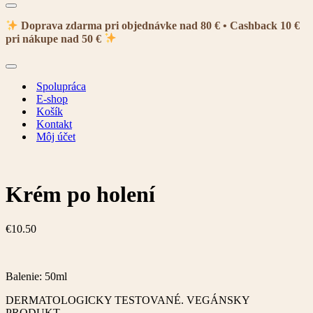
Menu
navigácie
Doprava zdarma pri objednávke nad 80 € • Cashback 10 €
pri nákupe nad 50 €
Menu
navigácie
Spolupráca
E-shop
Košík
Kontakt
Môj účet
Krém po holení
€
10.50
Balenie: 50ml
DERMATOLOGICKY TESTOVANÉ. VEGÁNSKY
PRODUKT.