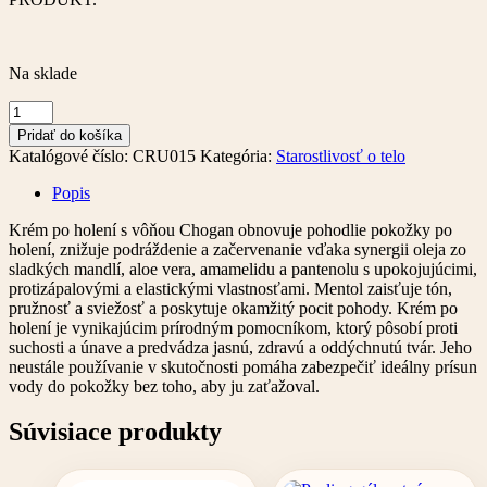
Na sklade
množstvo
Krém
Pridať do košíka
po
Katalógové číslo:
CRU015
Kategória:
Starostlivosť o telo
holení
Popis
Krém po holení s vôňou Chogan obnovuje pohodlie pokožky po
holení, znižuje podráždenie a začervenanie vďaka synergii oleja zo
sladkých mandlí, aloe vera, amamelidu a pantenolu s upokojujúcimi,
protizápalovými a elastickými vlastnosťami. Mentol zaisťuje tón,
pružnosť a sviežosť a poskytuje okamžitý pocit pohody. Krém po
holení je vynikajúcim prírodným pomocníkom, ktorý pôsobí proti
suchosti a únave a predvádza jasnú, zdravú a oddýchnutú tvár. Jeho
neustále používanie v skutočnosti pomáha zabezpečiť ideálny prísun
vody do pokožky bez toho, aby ju zaťažoval.
Súvisiace produkty