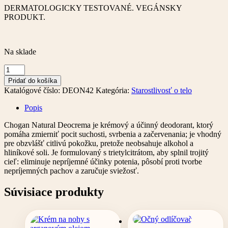
DERMATOLOGICKY TESTOVANÉ. VEGÁNSKY
PRODUKT.
Na sklade
množstvo
Deodorant
Pridať do košíka
v
Katalógové číslo:
DEON42
Kategória:
Starostlivosť o telo
spreji
-
Popis
Deocrema
Chogan Natural Deocrema je krémový a účinný deodorant, ktorý
pomáha zmierniť pocit suchosti, svrbenia a začervenania; je vhodný
pre obzvlášť citlivú pokožku, pretože neobsahuje alkohol a
hliníkové soli. Je formulovaný s trietylcitrátom, aby splnil trojitý
cieľ: eliminuje nepríjemné účinky potenia, pôsobí proti tvorbe
nepríjemných pachov a zaručuje sviežosť.
Súvisiace produkty