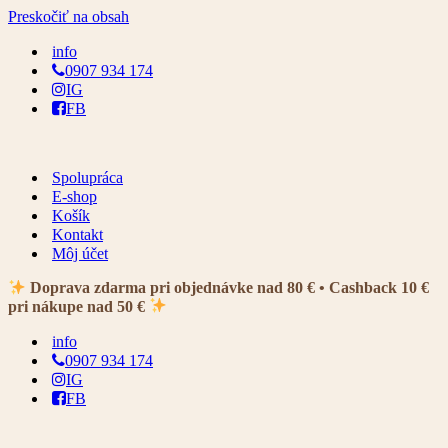
Preskočiť na obsah
info
0907 934 174
IG
FB
Spolupráca
E-shop
Košík
Kontakt
Môj účet
Doprava zdarma pri objednávke nad 80 € • Cashback 10 €
pri nákupe nad 50 €
info
0907 934 174
IG
FB