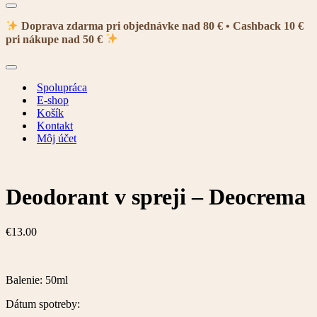
Menu
navigácie
Doprava zdarma pri objednávke nad 80 € • Cashback 10 €
pri nákupe nad 50 €
Menu
navigácie
Spolupráca
E-shop
Košík
Kontakt
Môj účet
Deodorant v spreji – Deocrema
€
13.00
Balenie: 50ml
Dátum spotreby: