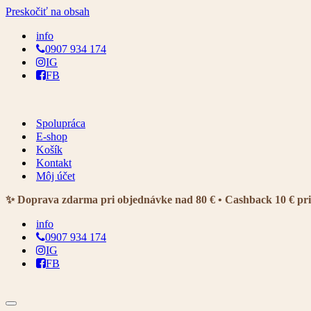
Preskočiť na obsah
info
0907 934 174
IG
FB
Spolupráca
E-shop
Košík
Kontakt
Môj účet
✨ Doprava zdarma pri objednávke nad 80 € • Cashback 10 € pr
info
0907 934 174
IG
FB
Menu