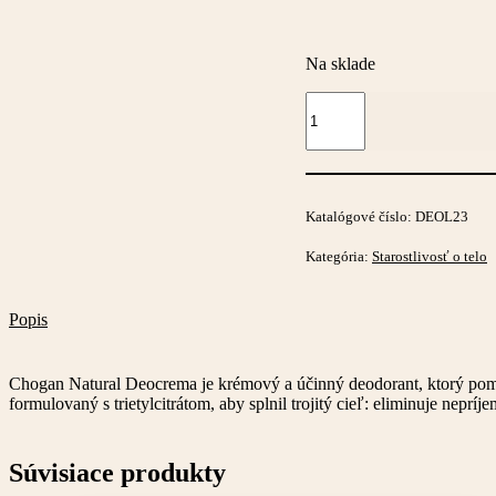
Na sklade
množstvo
Deodorant
v
podobe
krému
-
Katalógové číslo:
DEOL23
Deocrema
Kategória:
Starostlivosť o telo
Popis
Chogan Natural Deocrema je krémový a účinný deodorant, ktorý pomáha
formulovaný s trietylcitrátom, aby splnil trojitý cieľ: eliminuje nepr
Súvisiace produkty