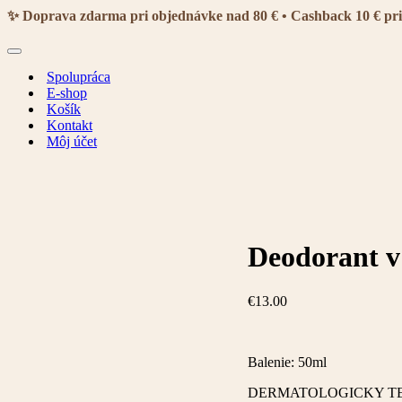
navigácie
✨ Doprava zdarma pri objednávke nad 80 € • Cashback 10 € pr
Menu
navigácie
Spolupráca
E-shop
Košík
Kontakt
Môj účet
Deodorant v
€
13.00
Balenie: 50ml
DERMATOLOGICKY TE