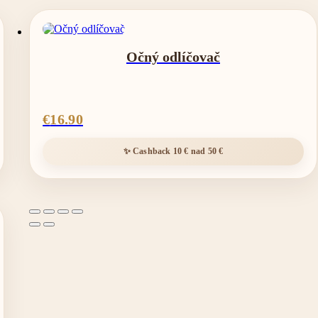
Očný odlíčovač
€
16.90