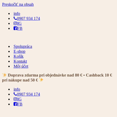
Preskočiť na obsah
info
0907 934 174
IG
FB
Spolupráca
E-shop
Košík
Kontakt
Môj účet
Doprava zdarma pri objednávke nad 80 € • Cashback 10 €
pri nákupe nad 50 €
info
0907 934 174
IG
FB