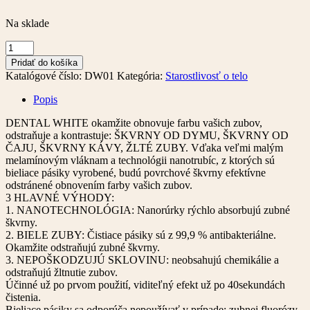
Na sklade
množstvo
Dental
Pridať do košíka
White
Katalógové číslo:
DW01
Kategória:
Starostlivosť o telo
Popis
DENTAL WHITE okamžite obnovuje farbu vašich zubov,
odstraňuje a kontrastuje: ŠKVRNY OD DYMU, ŠKVRNY OD
ČAJU, ŠKVRNY KÁVY, ŽLTÉ ZUBY. Vďaka veľmi malým
melamínovým vláknam a technológii nanotrubíc, z ktorých sú
bieliace pásiky vyrobené, budú povrchové škvrny efektívne
odstránené obnovením farby vašich zubov.
3 HLAVNÉ VÝHODY:
1. NANOTECHNOLÓGIA: Nanorúrky rýchlo absorbujú zubné
škvrny.
2. BIELE ZUBY: Čistiace pásiky sú z 99,9 % antibakteriálne.
Okamžite odstraňujú zubné škvrny.
3. NEPOŠKODZUJÚ SKLOVINU: neobsahujú chemikálie a
odstraňujú žltnutie zubov.
Účinné už po prvom použití, viditeľný efekt už po 40sekundách
čistenia.
Bieliace pásiky sa odporúča nepoužívať v prípade: zubnej fluorózy,