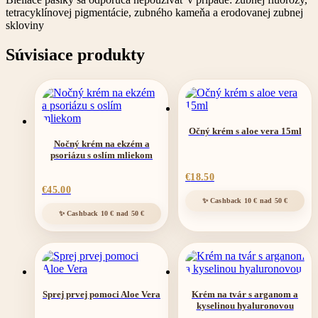
tetracyklínovej pigmentácie, zubného kameňa a erodovanej zubnej
skloviny
Súvisiace produkty
Očný krém s aloe vera 15ml
Nočný krém na ekzém a
psoriázu s oslím mliekom
€
18.50
€
45.00
Sprej prvej pomoci Aloe Vera
Krém na tvár s arganom a
kyselinou hyaluronovou