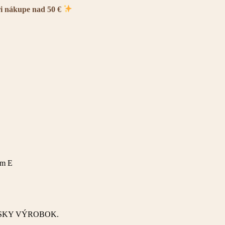
ri nákupe nad 50 €
om E
SKY VÝROBOK.