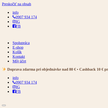
Preskočiť na obsah
info
0907 934 174
IG
FB
Spolupráca
E-shop
Košík
Kontakt
Môj účet
Doprava zdarma pri objednávke nad 80 € • Cashback 10 € p
info
0907 934 174
IG
FB
Menu