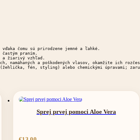
 vďaka čomu sú prirodzene jemné a ľahké. 

 častým praním. 

 a žiarivý vzhľad. 

ch, namáhaných a poškodených vlasov, okamžite ich rozčes
(žehlička, fén, styling) alebo chemickými úpravami; zaru
Sprej prvej pomoci Aloe Vera
€
13.00