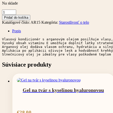
Na sklade
množstvo
Balzam
Pridať do košíka
na
Katalógové číslo:
AR15
Kategória:
Starostlivosť o telo
vlasy
s
Popis
arganom
Vlasový kondicionér s arganovým olejom posilňuje vlasy,
Vysoký obsah vitamínu E umožňuje doplniť látky stratené
Arganový olej dodáva vlasom ochranu, hydratáciu a silný
Aplikácia po aplikácii oživuje lesk a hodvábnosť krehký
Slnečnicový olej je ideálny pre vlasy poškodené teplom 
Súvisiace produkty
Gel na tvár s kyselinou hyaluronovou
€
28.00