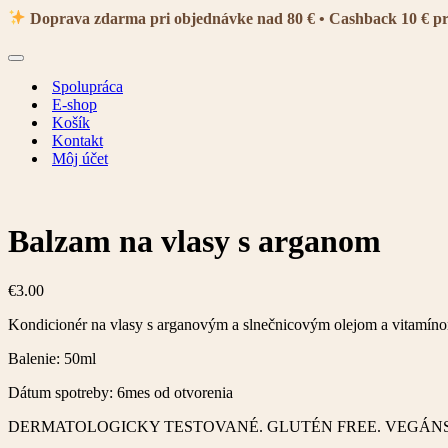
navigácie
Doprava zdarma pri objednávke nad 80 € • Cashback 10 € p
Menu
navigácie
Spolupráca
E-shop
Košík
Kontakt
Môj účet
Balzam na vlasy s arganom
€
3.00
Kondicionér na vlasy s arganovým a slnečnicovým olejom a vitamín
Balenie: 50ml
Dátum spotreby: 6mes od otvorenia
DERMATOLOGICKY TESTOVANÉ. GLUTÉN FREE. VEGÁN