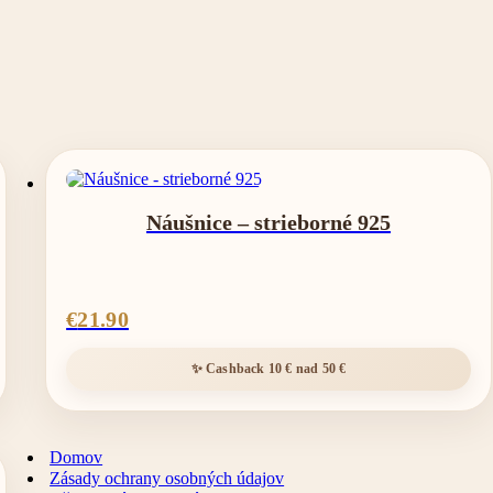
Náušnice – strieborné 925
€
21.90
Domov
Zásady ochrany osobných údajov