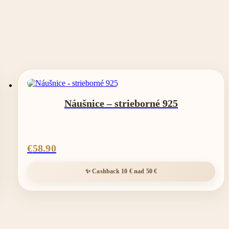
Náušnice – strieborné 925
€
58.90