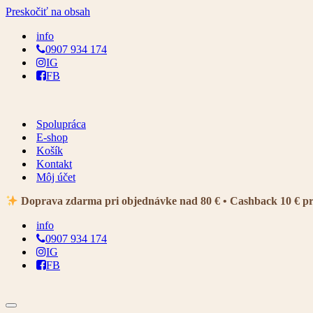
Preskočiť na obsah
info
0907 934 174
IG
FB
Spolupráca
E-shop
Košík
Kontakt
Môj účet
Doprava zdarma pri objednávke nad 80 € • Cashback 10 € p
info
0907 934 174
IG
FB
Menu