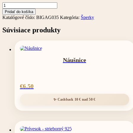
množstvo
Prsteň
Pridať do košíka
pozlátený
Katalógové číslo:
BIGAG035
Kategória:
Šperky
24-
karátovým
Súvisiace produkty
zlatom
Náušnice
€
6.50