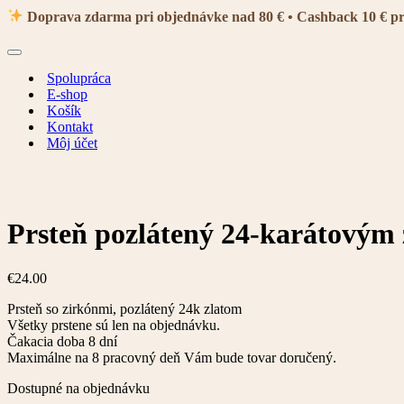
navigácie
Doprava zdarma pri objednávke nad 80 € • Cashback 10 € p
Menu
navigácie
Spolupráca
E-shop
Košík
Kontakt
Môj účet
Prsteň pozlátený 24-karátovým
€
24.00
Prsteň so zirkónmi, pozlátený 24k zlatom
Všetky prstene sú len na objednávku.
Čakacia doba 8 dní
Maximálne na 8 pracovný deň Vám bude tovar doručený.
Dostupné na objednávku