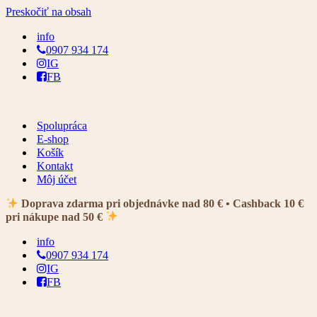
Preskočiť na obsah
info
0907 934 174
IG
FB
Spolupráca
E-shop
Košík
Kontakt
Môj účet
Doprava zdarma pri objednávke nad 80 € • Cashback 10 €
pri nákupe nad 50 €
info
0907 934 174
IG
FB