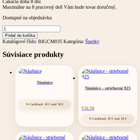
Čakacia doba 8 dní
Maximálne na 8 pracovný deň Vám bude tovar doručený.
Dostupné na objednávku
množstvo
Náhrdelník
Pridať do košíka
pozlátený
Katalógové číslo:
BIGCM035
Kategória:
Šperky
24k
zlatom
Súvisiace produkty
Náušnice
Náušnice – strieborné 925
€
36.90