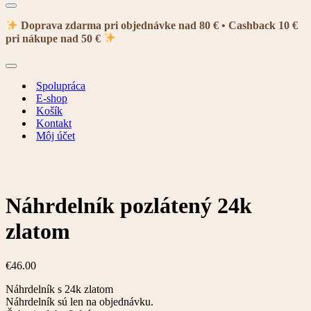
Menu
navigácie
Doprava zdarma pri objednávke nad 80 € • Cashback 10 €
pri nákupe nad 50 €
Menu
navigácie
Spolupráca
E-shop
Košík
Kontakt
Môj účet
Náhrdelník pozlátený 24k
zlatom
€
46.00
Náhrdelník s 24k zlatom
Náhrdelník sú len na objednávku.