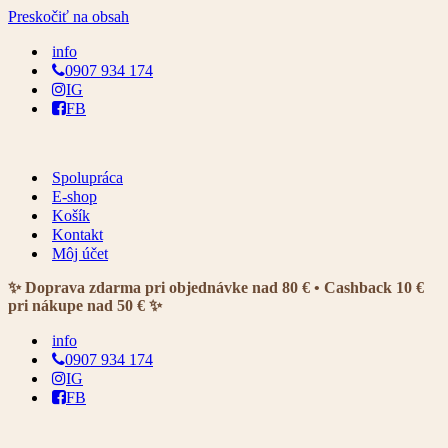
Preskočiť na obsah
info
0907 934 174
IG
FB
Spolupráca
E-shop
Košík
Kontakt
Môj účet
✨ Doprava zdarma pri objednávke nad 80 € • Cashback 10 €
pri nákupe nad 50 € ✨
info
0907 934 174
IG
FB