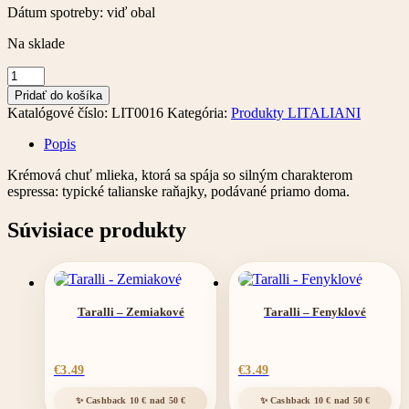
Dátum spotreby: viď obal
Na sklade
množstvo
Káva
Pridať do košíka
-
Katalógové číslo:
LIT0016
Kategória:
Produkty LITALIANI
Cappuccino
10ks
Popis
Krémová chuť mlieka, ktorá sa spája so silným charakterom
espressa: typické talianske raňajky, podávané priamo doma.
Súvisiace produkty
Taralli – Zemiakové
Taralli – Fenyklové
€
3.49
€
3.49