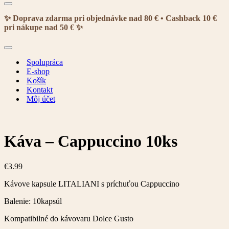
Menu
navigácie
✨ Doprava zdarma pri objednávke nad 80 € • Cashback 10 €
pri nákupe nad 50 € ✨
Menu
navigácie
Spolupráca
E-shop
Košík
Kontakt
Môj účet
Káva – Cappuccino 10ks
€
3.99
Kávove kapsule LITALIANI s príchuťou Cappuccino
Balenie: 10kapsúl
Kompatibilné do kávovaru Dolce Gusto