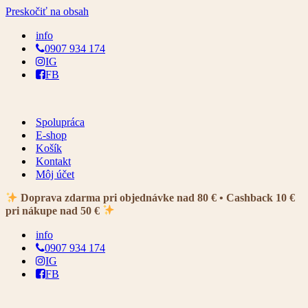
Preskočiť na obsah
info
0907 934 174
IG
FB
Spolupráca
E-shop
Košík
Kontakt
Môj účet
Doprava zdarma pri objednávke nad 80 € • Cashback 10 €
pri nákupe nad 50 €
info
0907 934 174
IG
FB