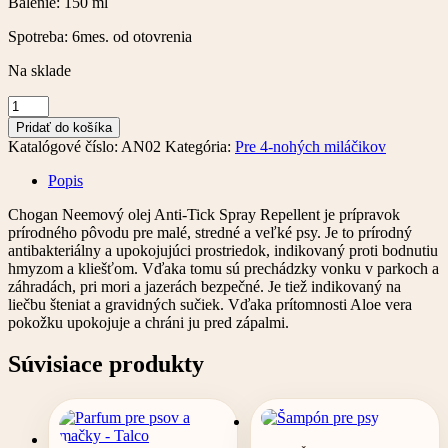
Balenie: 150 ml
Spotreba: 6mes. od otovrenia
Na sklade
množstvo
Repelent
Pridať do košíka
proti
Katalógové číslo:
AN02
Kategória:
Pre 4-nohých miláčikov
komárom
pre
Popis
psy
Chogan Neemový olej Anti-Tick Spray Repellent je prípravok
prírodného pôvodu pre malé, stredné a veľké psy. Je to prírodný
antibakteriálny a upokojujúci prostriedok, indikovaný proti bodnutiu
hmyzom a kliešťom. Vďaka tomu sú prechádzky vonku v parkoch a
záhradách, pri mori a jazerách bezpečné. Je tiež indikovaný na
liečbu šteniat a gravidných sučiek. Vďaka prítomnosti Aloe vera
pokožku upokojuje a chráni ju pred zápalmi.
Súvisiace produkty