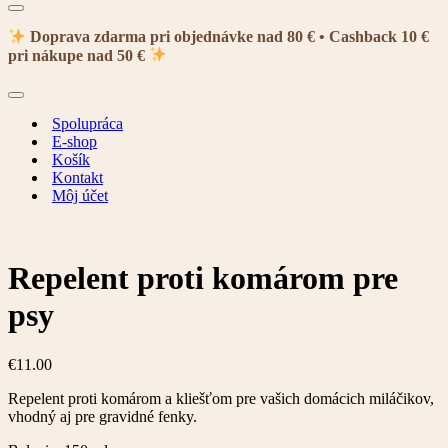
Menu
navigácie
Doprava zdarma pri objednávke nad 80 € • Cashback 10 €
pri nákupe nad 50 €
Menu
navigácie
Spolupráca
E-shop
Košík
Kontakt
Môj účet
Repelent proti komárom pre
psy
€
11.00
Repelent proti komárom a kliešťom pre vašich domácich miláčikov,
vhodný aj pre gravidné fenky.