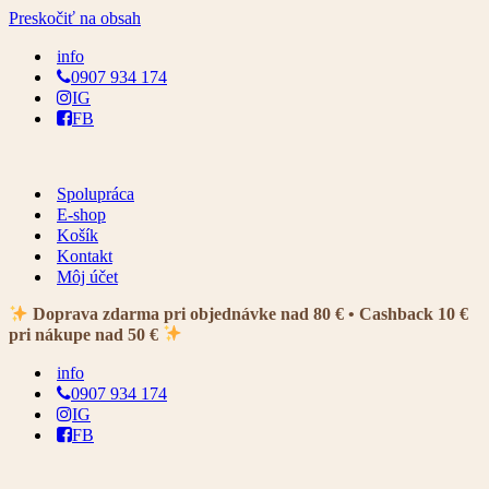
Preskočiť na obsah
info
0907 934 174
IG
FB
Spolupráca
E-shop
Košík
Kontakt
Môj účet
Doprava zdarma pri objednávke nad 80 € • Cashback 10 €
pri nákupe nad 50 €
info
0907 934 174
IG
FB