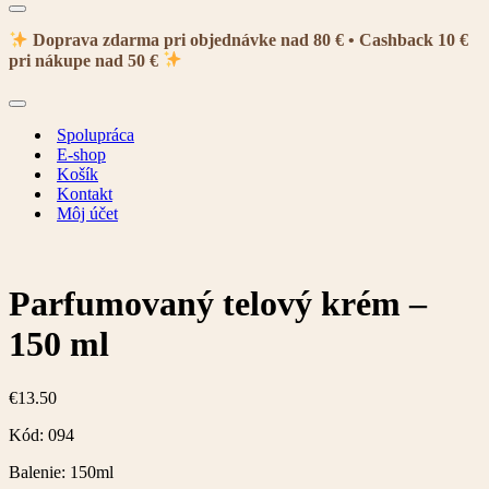
Menu
navigácie
Doprava zdarma pri objednávke nad 80 € • Cashback 10 €
pri nákupe nad 50 €
Menu
navigácie
Spolupráca
E-shop
Košík
Kontakt
Môj účet
Parfumovaný telový krém –
150 ml
€
13.50
Kód: 094
Balenie: 150ml