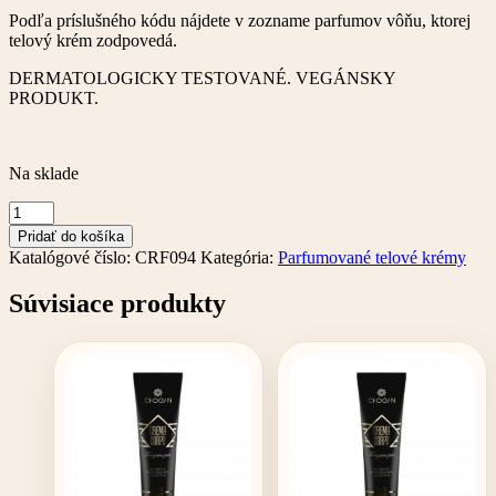
Podľa príslušného kódu nájdete v zozname parfumov vôňu, ktorej
telový krém zodpovedá.
DERMATOLOGICKY TESTOVANÉ. VEGÁNSKY
PRODUKT.
Na sklade
množstvo
Parfumovaný
Pridať do košíka
telový
Katalógové číslo:
CRF094
Kategória:
Parfumované telové krémy
krém
–
Súvisiace produkty
150
ml