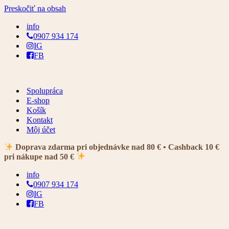
Preskočiť na obsah
info
0907 934 174
IG
FB
Spolupráca
E-shop
Košík
Kontakt
Môj účet
Doprava zdarma pri objednávke nad 80 € • Cashback 10 €
pri nákupe nad 50 €
info
0907 934 174
IG
FB