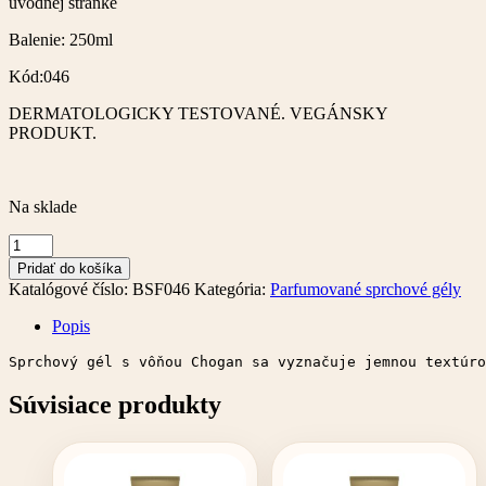
úvodnej stránke
Balenie: 250ml
Kód:046
DERMATOLOGICKY TESTOVANÉ. VEGÁNSKY
PRODUKT.
Na sklade
množstvo
Parfumovaný
Pridať do košíka
sprchový
Katalógové číslo:
BSF046
Kategória:
Parfumované sprchové gély
gél
–
Popis
250
ml
Sprchový gél s vôňou Chogan sa vyznačuje jemnou textúro
Súvisiace produkty