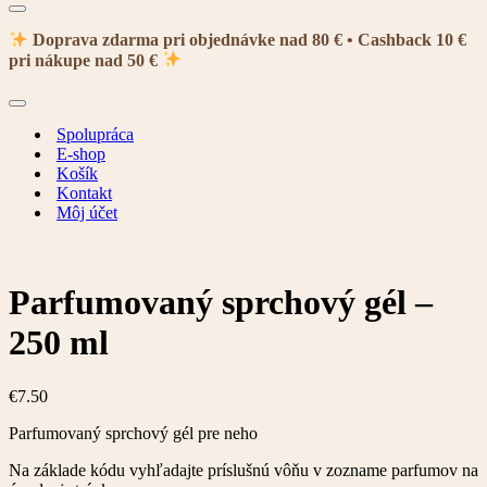
Menu
navigácie
Doprava zdarma pri objednávke nad 80 € • Cashback 10 €
pri nákupe nad 50 €
Menu
navigácie
Spolupráca
E-shop
Košík
Kontakt
Môj účet
Parfumovaný sprchový gél –
250 ml
€
7.50
Parfumovaný sprchový gél pre neho
Na základe kódu vyhľadajte príslušnú vôňu v zozname parfumov na