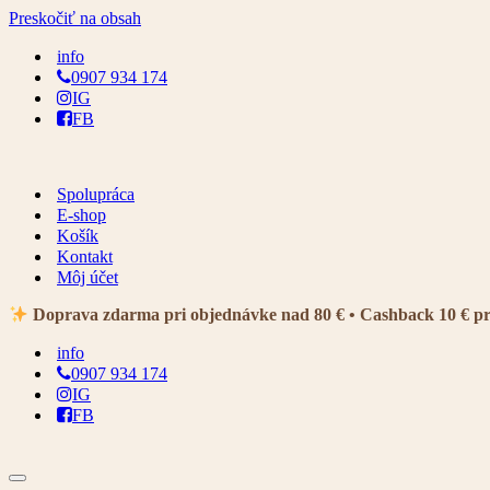
Preskočiť na obsah
info
0907 934 174
IG
FB
Spolupráca
E-shop
Košík
Kontakt
Môj účet
Doprava zdarma pri objednávke nad 80 € • Cashback 10 € p
info
0907 934 174
IG
FB
Menu