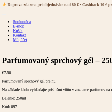
navigácie
Doprava zdarma pri objednávke nad 80 € • Cashback 10 € p
Menu
navigácie
Spolupráca
E-shop
Košík
Kontakt
Môj účet
Parfumovaný sprchový gél – 25
€
7.50
Parfumovaný sprchový gél pre ňu
Na základe kódu vyhľadajte príslušnú vôňu v zozname parfumov na 
Balenie: 250ml
Kód: 097