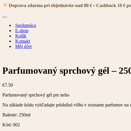
navigácie
Doprava zdarma pri objednávke nad 80 € • Cashback 10 € p
Menu
navigácie
Spolupráca
E-shop
Košík
Kontakt
Môj účet
Parfumovaný sprchový gél – 25
€
7.50
Parfumovaný sprchový gél pre neho
Na základe kódu vyhľadajte príslušnú vôňu v zozname parfumov na 
Balenie: 250ml
Kód: 002