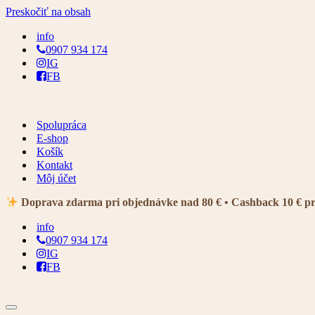
Preskočiť na obsah
info
0907 934 174
IG
FB
Spolupráca
E-shop
Košík
Kontakt
Môj účet
Doprava zdarma pri objednávke nad 80 € • Cashback 10 € p
info
0907 934 174
IG
FB
Menu