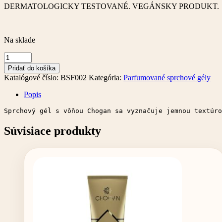
DERMATOLOGICKY TESTOVANÉ. VEGÁNSKY PRODUKT.
Na sklade
množstvo
Parfumovaný
Pridať do košíka
sprchový
Katalógové číslo:
BSF002
Kategória:
Parfumované sprchové gély
gél
–
Popis
250
ml
Sprchový gél s vôňou Chogan sa vyznačuje jemnou textúro
Súvisiace produkty