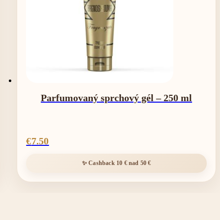
Parfumovaný sprchový gél – 250 ml
€
7.50