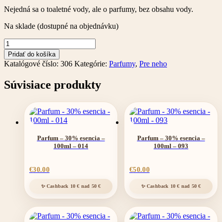
Nejedná sa o toaletné vody, ale o parfumy, bez obsahu vody.
Na sklade (dostupné na objednávku)
množstvo
Parfum
Pridať do košíka
306
Katalógové číslo:
306
Kategórie:
Parfumy
,
Pre neho
-
30%
Súvisiace produkty
esencia
-
35ml
Parfum – 30% esencia –
Parfum – 30% esencia –
100ml – 014
100ml – 093
€
30.00
€
50.00