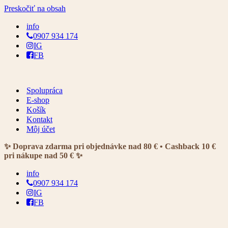
Preskočiť na obsah
info
0907 934 174
IG
FB
Spolupráca
E-shop
Košík
Kontakt
Môj účet
✨ Doprava zdarma pri objednávke nad 80 € • Cashback 10 €
pri nákupe nad 50 € ✨
info
0907 934 174
IG
FB