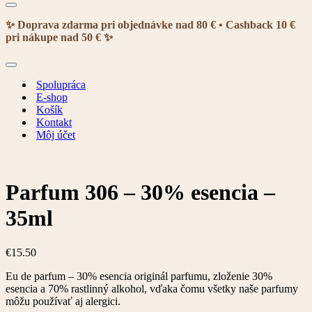
Menu
navigácie
✨ Doprava zdarma pri objednávke nad 80 € • Cashback 10 €
pri nákupe nad 50 € ✨
Menu
navigácie
Spolupráca
E-shop
Košík
Kontakt
Môj účet
Parfum 306 – 30% esencia –
35ml
€
15.50
Eu de parfum – 30% esencia originál parfumu, zloženie 30%
esencia a 70% rastlinný alkohol, vďaka čomu všetky naše parfumy
môžu používať aj alergici.