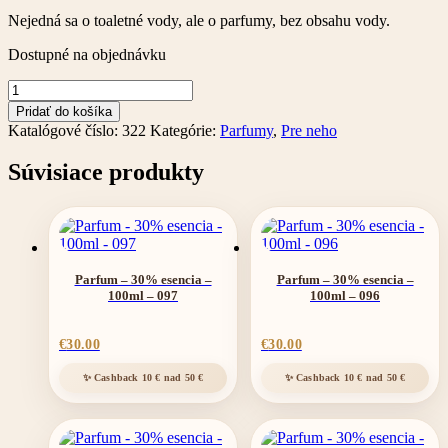
Nejedná sa o toaletné vody, ale o parfumy, bez obsahu vody.
Dostupné na objednávku
množstvo
Parfum
Pridať do košíka
022
Katalógové číslo:
322
Kategórie:
Parfumy
,
Pre neho
-
30%
Súvisiace produkty
esencia
-
35ml
Parfum – 30% esencia –
Parfum – 30% esencia –
100ml – 097
100ml – 096
€
30.00
€
30.00