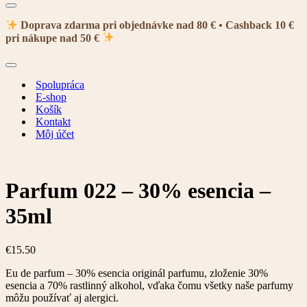
Menu
navigácie
Doprava zdarma pri objednávke nad 80 € • Cashback 10 €
pri nákupe nad 50 €
Menu
navigácie
Spolupráca
E-shop
Košík
Kontakt
Môj účet
Parfum 022 – 30% esencia –
35ml
€
15.50
Eu de parfum – 30% esencia originál parfumu, zloženie 30%
esencia a 70% rastlinný alkohol, vďaka čomu všetky naše parfumy
môžu používať aj alergici.