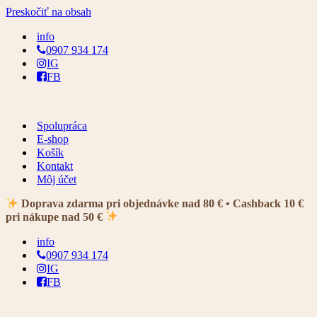
Preskočiť na obsah
info
0907 934 174
IG
FB
Spolupráca
E-shop
Košík
Kontakt
Môj účet
Doprava zdarma pri objednávke nad 80 € • Cashback 10 €
pri nákupe nad 50 €
info
0907 934 174
IG
FB