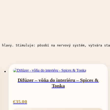
 hlavy. Stimuluje: pôsobí na nervový systém, vytvára sta
Difúzer – vôňa do interiéru – Spices &
Tonka
€
35.00