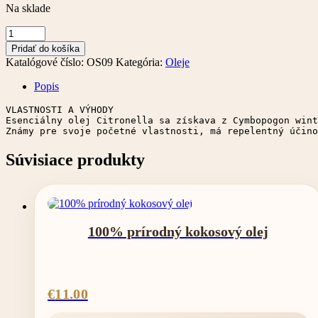
Na sklade
množstvo
Citronella
Pridať do košíka
esenciálny
Katalógové číslo:
OS09
Kategória:
Oleje
olej
z
Popis
citrónovej
trávy
VLASTNOSTI A VÝHODY 

10ml
Esenciálny olej Citronella sa získava z Cymbopogon wint
Známy pre svoje početné vlastnosti, má repelentný účino
Súvisiace produkty
100% prírodný kokosový olej
€
11.00