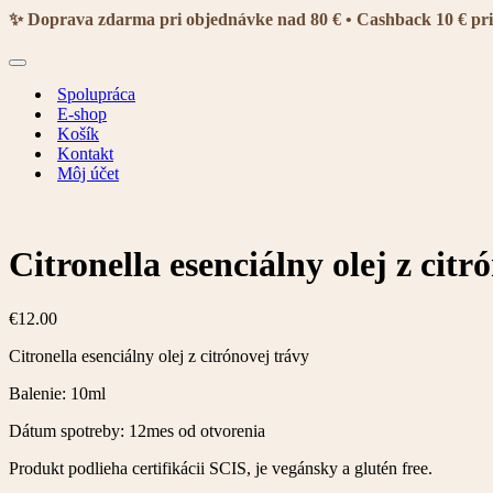
navigácie
✨ Doprava zdarma pri objednávke nad 80 € • Cashback 10 € pr
Menu
navigácie
Spolupráca
E-shop
Košík
Kontakt
Môj účet
Citronella esenciálny olej z cit
€
12.00
Citronella esenciálny olej z citrónovej trávy
Balenie: 10ml
Dátum spotreby: 12mes od otvorenia
Produkt podlieha certifikácii SCIS, je vegánsky a glutén free.