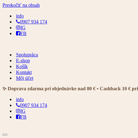
Preskočiť na obsah
info
0907 934 174
IG
FB
Spolupráca
E-shop
Košík
Kontakt
Môj účet
✨ Doprava zdarma pri objednávke nad 80 € • Cashback 10 € pr
info
0907 934 174
IG
FB
Menu