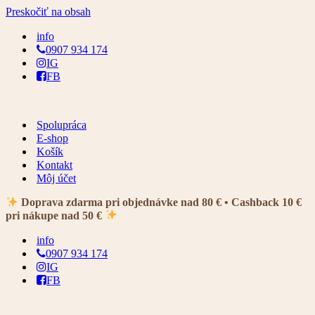
Preskočiť na obsah
info
0907 934 174
IG
FB
Spolupráca
E-shop
Košík
Kontakt
Môj účet
Doprava zdarma pri objednávke nad 80 € • Cashback 10 €
pri nákupe nad 50 €
info
0907 934 174
IG
FB