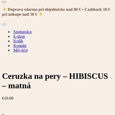
Menu
navigácie
Doprava zdarma pri objednávke nad 80 € • Cashback 10 €
pri nákupe nad 50 €
Menu
navigácie
Spolupráca
E-shop
Košík
Kontakt
Môj účet
Ceruzka na pery – HIBISCUS
– matná
€
19.00