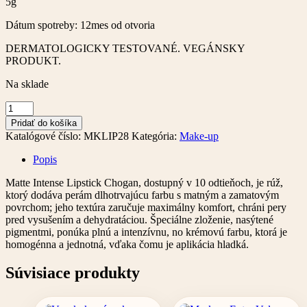
5g
Dátum spotreby: 12mes od otvoria
DERMATOLOGICKY TESTOVANÉ. VEGÁNSKY
PRODUKT.
Na sklade
množstvo
Ceruzka
Pridať do košíka
na
Katalógové číslo:
MKLIP28
Kategória:
Make-up
pery
–
Popis
HIBISCUS
-
Matte Intense Lipstick Chogan, dostupný v 10 odtieňoch, je rúž,
matná
ktorý dodáva perám dlhotrvajúcu farbu s matným a zamatovým
povrchom; jeho textúra zaručuje maximálny komfort, chráni pery
pred vysušením a dehydratáciou. Špeciálne zloženie, nasýtené
pigmentmi, ponúka plnú a intenzívnu, no krémovú farbu, ktorá je
homogénna a jednotná, vďaka čomu je aplikácia hladká.
Súvisiace produkty