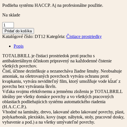
Podlieha systému HACCP. Aj na profesionálne použitie.
Na sklade
množstvo
TotalBrill
Pridať do košíka
-
Katalógové číslo:
DT12
Kategória:
Čistiace prostriedky
univerzálny
čistič
Popis
na
povrchy
TOTALBRILL je čistiaci prostriedok proti prachu s
antibakteriálnym účinkom pripravený na každodenné čistenie
všetkých povrchov.
Čistí, účinne dezinfikuje a nezanecháva žiadne šmuhy. Neobsahuje
amoniak, na ošetrovaných povrchoch vytvára ochranu proti
kvapkaniu, vytvára neviditeľný film, ktorý umožňuje vode kĺzať z
povrchu bez vytvárania škvŕn.
Vďaka svojmu efektívnemu a jemnému zloženiu je TOTALBRILL
ideálny pre všetky domáce povrchy a vo všetkých pracovných
oblastiach podliehajúcich systému automatického riadenia
(H.A.C.C.P.).
Vhodné na lamináty, drevo, lakované alebo lakované povrchy, plast,
polykarbonát, plexisklo, kovy (napr. nábytok, stoly, pracovné dosky,
vybavenie a pod.) a na všetky umývateľné povrchy.