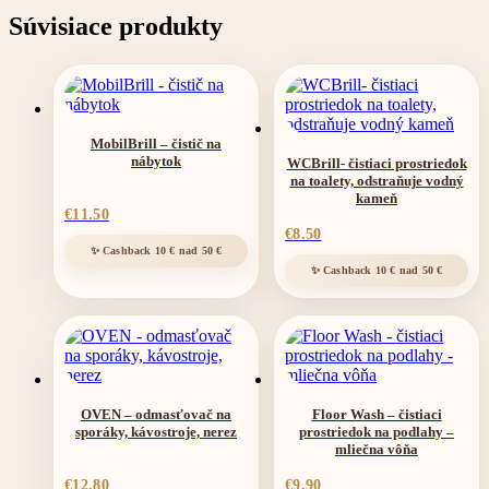
Súvisiace produkty
MobilBrill – čistič na
nábytok
WCBrill- čistiaci prostriedok
na toalety, odstraňuje vodný
kameň
€
11.50
€
8.50
OVEN – odmasťovač na
Floor Wash – čistiaci
sporáky, kávostroje, nerez
prostriedok na podlahy –
mliečna vôňa
€
12.80
€
9.90