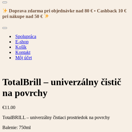
Menu
navigácie
Doprava zdarma pri objednávke nad 80 € • Cashback 10 €
pri nákupe nad 50 €
Menu
navigácie
Spolupráca
E-shop
Košík
Kontakt
Môj účet
TotalBrill – univerzálny čistič
na povrchy
€
11.00
TotalBRILL – univerzálny čistiaci prostriedok na povrchy
Balenie: 750ml