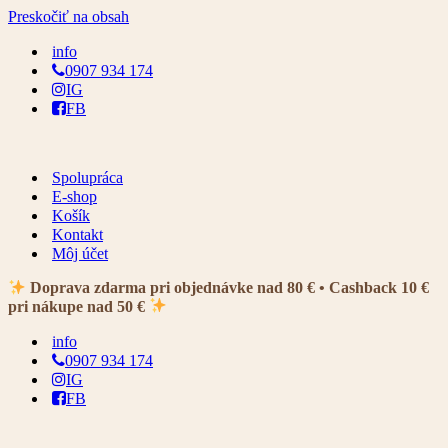
Preskočiť na obsah
info
0907 934 174
IG
FB
Spolupráca
E-shop
Košík
Kontakt
Môj účet
Doprava zdarma pri objednávke nad 80 € • Cashback 10 €
pri nákupe nad 50 €
info
0907 934 174
IG
FB